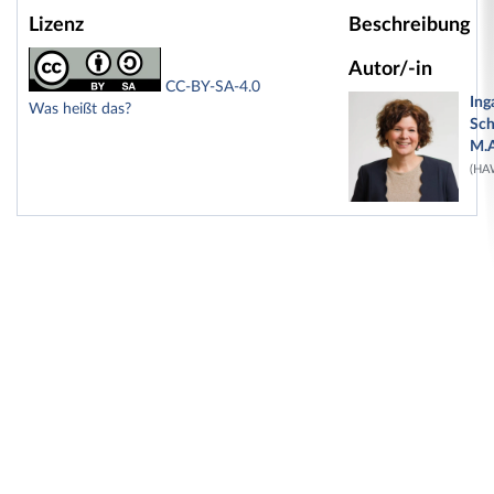
Lizenz
Beschreibung
Autor/-in
CC-BY-SA-4.0
Ing
Was heißt das?
Sch
M.A
(HA