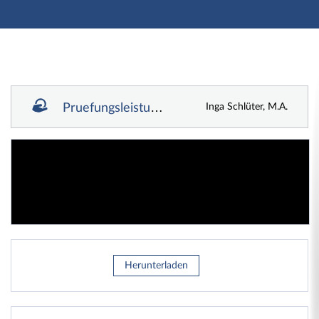
Hauptnavigation
Zweite Navigationsebene
Aktionen
Hauptinhalt
Fußzeile
Lernmaterialien
Pruefungsleistung_P7_WiSe24_25.pdf
Inga Schlüter, M.A.
Herunterladen