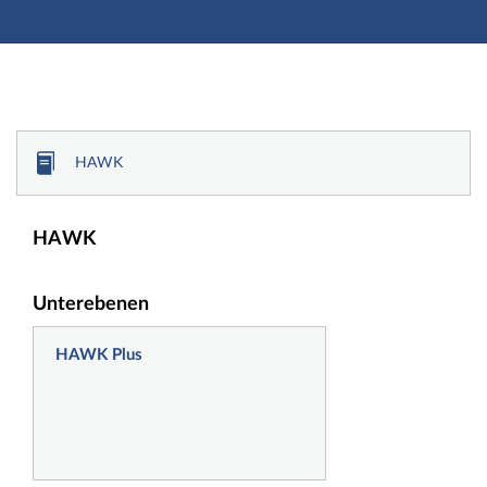
Hauptnavigation
Zweite Navigationsebene
Dritte Navigationsebene
Hauptinhalt
Fußzeile
Vorlesungsverzeichnis
HAWK
HAWK
Unterebenen
HAWK Plus