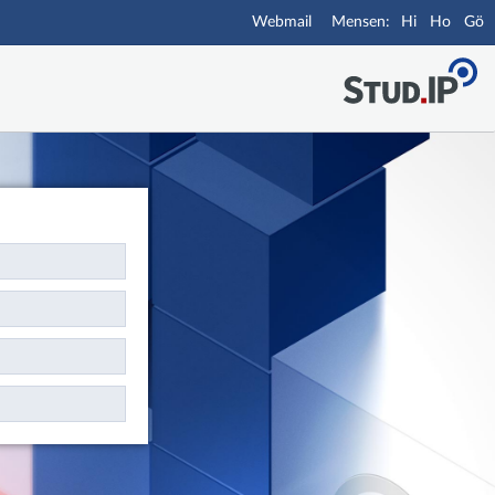
Webmail
Hi
Ho
Gö