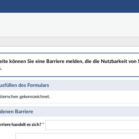
Hauptnavigation
Hauptinhalt
Fußzeile
eite können Sie eine Barriere melden, die die Nutzbarkeit von S
.
sfüllen des Formulars
t Sternchen gekennzeichnet.
t Pflichtfelder.
denen Barriere
riere handelt es sich?
*