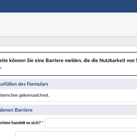
Hauptnavigation
Hauptinhalt
Fußzeile
eite können Sie eine Barriere melden, die die Nutzbarkeit von S
.
sfüllen des Formulars
t Sternchen gekennzeichnet.
t Pflichtfelder.
denen Barriere
riere handelt es sich?
*